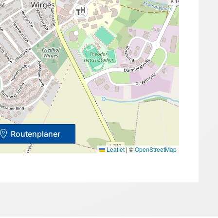
Routenplaner
Leaflet
|
©
OpenStreetMap