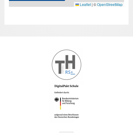
Leaflet
|
©
OpenStreetMap