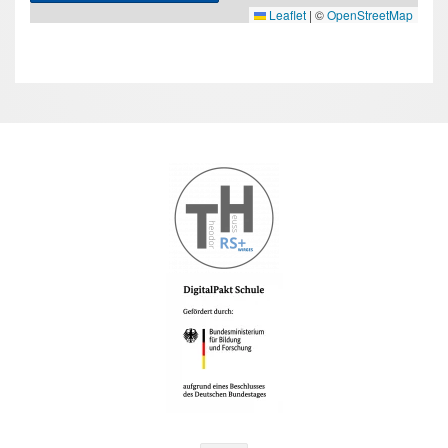
Leaflet
|
©
OpenStreetMap