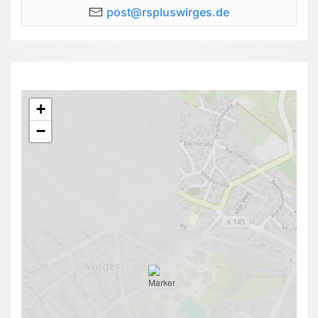
post@rspluswirges.de
+
−